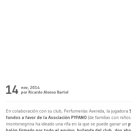
14
nov, 2014
por Ricardo Alonso Bartol
En colaboración con su club, Perfumerías Avenida, la jugadora
fondos a favor de la Asociación PYFANO
(de familias con niño
montenegrina ha ideado una rifa en la que se puede ganar un
p
balón firmado por todo el equipo, bufanda del club, dos ab