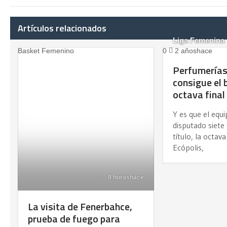
Artículos relacionados
Liga Femenina
Basket Femenino
0
2 añoshace
Perfumerías
consigue el b
octava final
Y es que el equ
disputado siete 
título, la octav
Ecópolis,
8 horashace
La visita de Fenerbahce,
prueba de fuego para