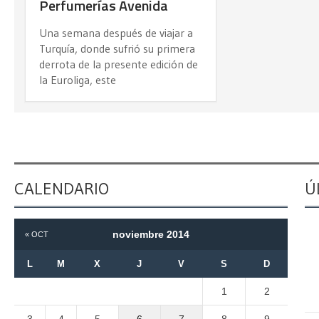
Perfumerías Avenida
Una semana después de viajar a
Turquía, donde sufrió su primera
derrota de la presente edición de
la Euroliga, este
CALENDARIO
Ú
noviembre 2014
« OCT
L
M
X
J
V
S
D
1
2