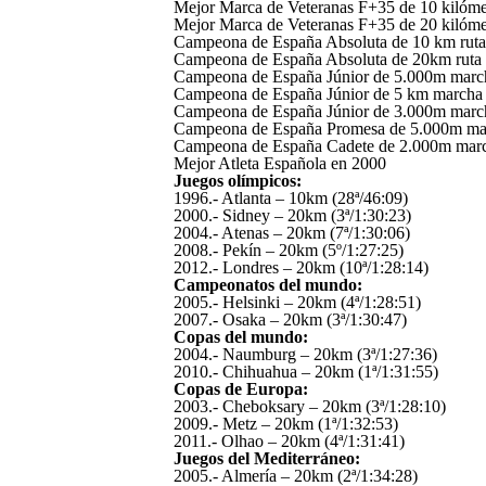
Mejor Marca de Veteranas F+35 de 10 kilóme
Mejor Marca de Veteranas F+35 de 20 kilóme
Campeona de España Absoluta de 10 km ruta 
Campeona de España Absoluta de 20km ruta
Campeona de España Júnior de 5.000m march
Campeona de España Júnior de 5 km marcha 
Campeona de España Júnior de 3.000m marcha
Campeona de España Promesa de 5.000m marcha
Campeona de España Cadete de 2.000m marcha
Mejor Atleta Española en 2000
Juegos olímpicos:
1996.- Atlanta – 10km (28ª/46:09)
2000.- Sidney – 20km (3ª/1:30:23)
2004.- Atenas – 20km (7ª/1:30:06)
2008.- Pekín – 20km (5º/1:27:25)
2012.- Londres – 20km (10ª/1:28:14)
Campeonatos del mundo:
2005.- Helsinki – 20km (4ª/1:28:51)
2007.- Osaka – 20km (3ª/1:30:47)
Copas del mundo:
2004.- Naumburg – 20km (3ª/1:27:36)
2010.- Chihuahua – 20km (1ª/1:31:55)
Copas de Europa:
2003.- Cheboksary – 20km (3ª/1:28:10)
2009.- Metz – 20km (1ª/1:32:53)
2011.- Olhao – 20km (4ª/1:31:41)
Juegos del Mediterráneo:
2005.- Almería – 20km (2ª/1:34:28)