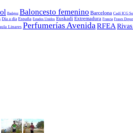
Baloncesto femenino
ol
Barcelona
Cadí ICG So
Badajoz
Extremadura
Euskadi
Día a día
España
s
Estados Unidos
Frases Depor
Francia
Perfumerías Avenida
RFEA
Rivas
aula Linares