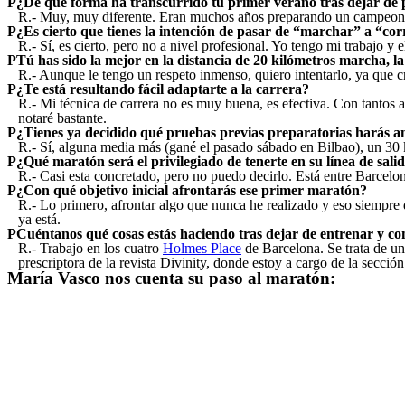
P
¿De qué forma ha transcurrido tu primer verano tras dejar de 
R.-
Muy, muy diferente. Eran muchos años preparando un campeonato,
P
¿Es cierto que tienes la intención de pasar de “marchar” a “cor
R.-
Sí, es cierto, pero no a nivel profesional. Yo tengo mi trabajo y
P
Tú has sido la mejor en la distancia de 20 kilómetros marcha, l
R.-
Aunque le tengo un respeto inmenso, quiero intentarlo, ya que cr
P
¿Te está resultando fácil adaptarte a la carrera?
R.-
Mi técnica de carrera no es muy buena, es efectiva. Con tantos 
notaré bastante.
P
¿Tienes ya decidido qué pruebas previas preparatorias harás ant
R.-
Sí, alguna media más (gané el pasado sábado en Bilbao), un 30 
P
¿Qué maratón será el privilegiado de tenerte en su línea de sali
R.-
Casi esta concretado, pero no puedo decirlo. Está entre Barcelo
P
¿Con qué objetivo inicial afrontarás ese primer maratón?
R.-
Lo primero, afrontar algo que nunca he realizado y eso siempre 
ya está.
P
Cuéntanos qué cosas estás haciendo tras dejar de entrenar y c
R.-
Trabajo en los cuatro
Holmes Place
de Barcelona. Se trata de u
prescriptora de la revista Divinity, donde estoy a cargo de la secció
María Vasco nos cuenta su paso al maratón: