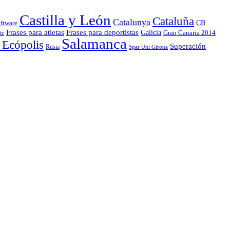
Castilla y León
Cataluña
Catalunya
CB
ftware
Frases para atletas
Frases para deportistas
Galicia
Gran Canaria 2014
te
Salamanca
 Ecópolis
Superación
Rusia
Spar Uni Girona