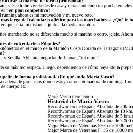
practicar la marcha de forma profesional?
 y éste lo he vivido desde casa y retransmitiendo mi prueba en televi
rer” en plan competitivo?
 el running ahora es mi motivación y mi nuevo reto.
a más larga del calendario atlético para las marchadoras. ¿Qué te h
eo que seria mi distancia junto a la media maratón.
años marchando no se diferencia mucho si marcho o corro, jejeje. Ahor
es de enfrentarte a Filípides?
kilómetros en el marco de la Maratón Costa Dorada de Tarragona (MCD 
da?
na y Sevilla. Ahí anda negociando Juanan, “mi repre”.
da su máximo respeto. Luego, dependiendo de cómo haya ido la preparac
ompetir de forma profesional. ¿En qué anda María Vasco?
na cadena de gimnasios donde estoy como entrenadora de running. Tamb
n de cuerpo 10.
María Vasco marchando
Historial de María Vasco:
Recordwoman de España Absoluta de 20km en
Recordwoman de España Absoluta de 10 km.m
Recordwoman de España Absoluta de 5 km. m
Recordwoman de España Absoluta de 3.000 m
Mejor Marca de Veteranas F+35 de 5000 metr
Mejor Marca de Veteranas F+35 de 10000 met