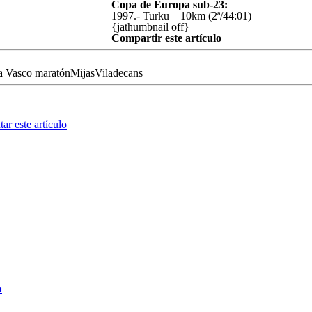
Copa de Europa sub-23:
1997.- Turku – 10km (2ª/44:01)
{jathumbnail off}
Compartir este artículo
a Vasco maratónMijasViladecans
ar este artículo
a