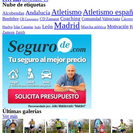
Nube de etiquetas
Atletismo
Atletismo españ
Andalucía
Alcobendas
Coaching
Bembibre
Comunidad Valenciana
CD Zamarat
Cácere
CB Conquero
Madrid
León
Motivación
P
Marcha atlética
Huelva
Islas Canarias
Judo
Zamora
Zurich
Últimas galerías
Ver más