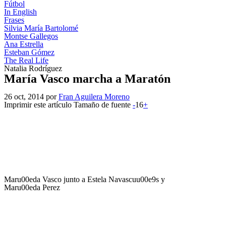
Fútbol
In English
Frases
Silvia María Bartolomé
Montse Gallegos
Ana Estrella
Esteban Gómez
The Real Life
Natalia Rodríguez
María Vasco marcha a Maratón
26
oct, 2014
por
Fran Aguilera Moreno
Imprimir este artículo
Tamaño de fuente
-
16
+
Maru00eda Vasco junto a Estela Navascuu00e9s y
Maru00eda Perez