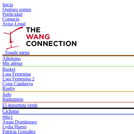
Inicio
Quiénes somos
Publicidad
Contacto
Aviso Legal
Toggle menu
Atletismo
Mis atletas
Basket
Liga Femenina
Liga Femenina 2
Copa Catalunya
Rugby
Judo
Bádminton
El deportista verde
Ciclismo
#the1
Ágata Domínguez
Lydia Hueso
Patricia González