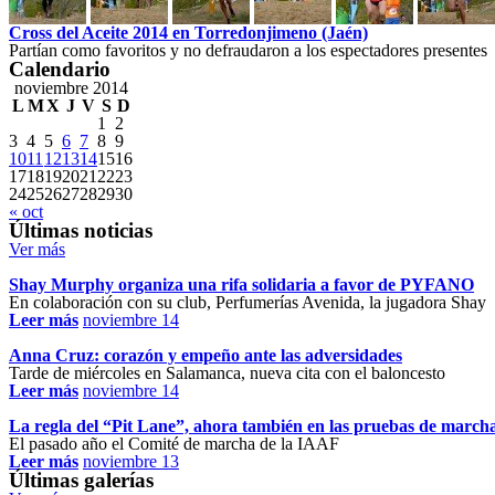
Cross del Aceite 2014 en Torredonjimeno (Jaén)
Partían como favoritos y no defraudaron a los espectadores presentes
Calendario
noviembre 2014
L
M
X
J
V
S
D
1
2
3
4
5
6
7
8
9
10
11
12
13
14
15
16
17
18
19
20
21
22
23
24
25
26
27
28
29
30
« oct
Últimas noticias
Ver más
Shay Murphy organiza una rifa solidaria a favor de PYFANO
En colaboración con su club, Perfumerías Avenida, la jugadora Shay
Leer más
noviembre 14
Anna Cruz: corazón y empeño ante las adversidades
Tarde de miércoles en Salamanca, nueva cita con el baloncesto
Leer más
noviembre 14
La regla del “Pit Lane”, ahora también en las pruebas de march
El pasado año el Comité de marcha de la IAAF
Leer más
noviembre 13
Últimas galerías