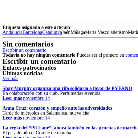
Etiqueta asignada a este artículo
Andalucía
Barcelona
Catalunya
JaénMálagaMaría Vasco atletismoMarí
Sin comentarios
Escribir un comentario
Todavía no hay ningún comentario
Puedes ser el primero en
coment
Escribir un comentario
Enlaces patrocinados
Últimas noticias
Ver más
Shay Murphy organiza una rifa solidaria a favor de PYFANO
En colaboración con su club, Perfumerías Avenida,
Leer más
noviembre 14
Anna Cruz: corazón y empeño ante las adversidades
Tarde de miércoles en Salamanca, nueva cita
Leer más
noviembre 14
La regla del “Pit Lane”, ahora también en las pruebas de march
El pasado año el Comité de marcha
Leer más
noviembre 13