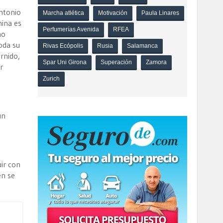
ntonio
Marcha atlética
Motivación
Paula Linares
nina es
Perfumerías Avenida
RFEA
mo
oda su
Rivas Ecópolis
Rusia
Salamanca
rnido,
Spar Uni Girona
Superación
Zamora
r
Zurich
un
uir con
en se