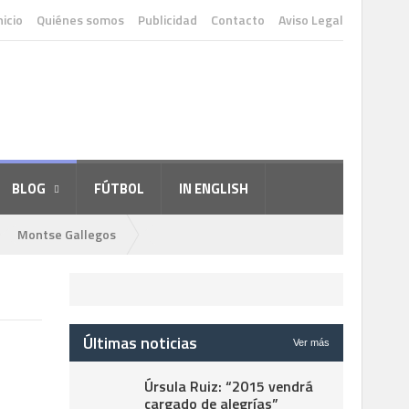
nicio
Quiénes somos
Publicidad
Contacto
Aviso Legal
BLOG
FÚTBOL
IN ENGLISH
Montse Gallegos
Últimas noticias
Ver más
Úrsula Ruiz: “2015 vendrá
cargado de alegrías”