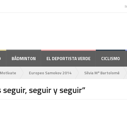
I
O
BÁDMINTON
EL DEPORTISTA VERDE
CICLISMO
Motívate
Europeo Samokov 2014
Silvia Mª Bartolomé
s seguir, seguir y seguir”