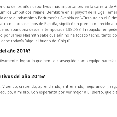
er uno de los años deportivos más importantes en la carrera de A
humilde Embutidos Pajariel Bembibre en el playoff de la Liga Feme
toria ante el mismísimo Perfumerías Avenida en Würzburg en el últi
 cuatro mejores equipos de España, significó un premio merecido a t
s que no abandona desde la temporada 1982-83. Trabajador empede
ado por James Naismith sabe que aún no ha tocado techo, tanto po
debe todavía ‘algo’ al bueno de ‘Chiqui’.
 del año 2014?
rtivamente, lograr lo que hemos conseguido como equipo parecía 
rtivos del año 2015?
uir. Viviendo, creciendo, aprendiendo, entrenando, mejorando…, seg
 equipo, a mi hijo. Con esperanza por ver mejor a El Bierzo, que bi