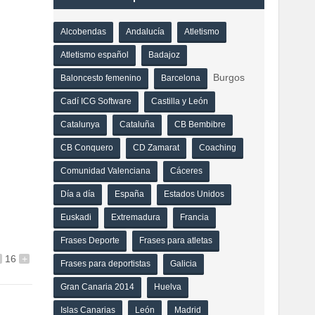
Alcobendas
Andalucía
Atletismo
Atletismo español
Badajoz
Burgos
Baloncesto femenino
Barcelona
Cadí ICG Software
Castilla y León
Catalunya
Cataluña
CB Bembibre
CB Conquero
CD Zamarat
Coaching
Comunidad Valenciana
Cáceres
Día a día
España
Estados Unidos
Euskadi
Extremadura
Francia
Frases Deporte
Frases para atletas
16
+
Frases para deportistas
Galicia
Gran Canaria 2014
Huelva
Islas Canarias
León
Madrid