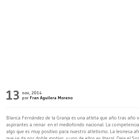
13
nov, 2014
por
Fran Aguilera Moreno
Blanca Fernández de la Granja es una atleta que año tras año 
aspirantes a reinar en el mediofondo nacional. La competencia e
algo que es muy positivo para nuestro atletismo. La leonesa a
que se da por doble motivo, y uno de ellos es literal. Deja el Sp