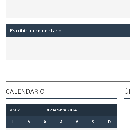
Escribir un comentario
CALENDARIO
Ú
diciembre 2014
« NOV
L
M
X
J
V
S
D